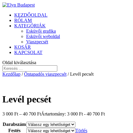
KEZDŐOLDAL
RÓLAM
KATEGÓRIÁK
Esküvői grafika
Esküvői weboldal
Viaszpecsét
KOSÁR
KAPCSOLAT
Oldal kiválasztása
Kezdőlap
/
Öntapadós viaszpecsét
/ Levél pecsét
Levél pecsét
3 000
Ft
–
40 700
Ft
Ártartomány: 3 000 Ft - 40 700 Ft
Darabszám
Festés
Törlés