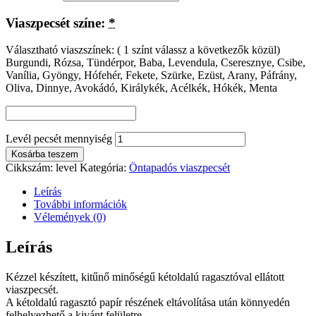
Viaszpecsét színe:
*
Választható viaszszínek: ( 1 színt válassz a következők közül)
Burgundi, Rózsa, Tündérpor, Baba, Levendula, Cseresznye, Csibe,
Vanília, Gyöngy, Hófehér, Fekete, Szürke, Ezüst, Arany, Páfrány,
Oliva, Dinnye, Avokádó, Királykék, Acélkék, Hókék, Menta
Levél pecsét mennyiség
Kosárba teszem
Cikkszám:
level
Kategória:
Öntapadós viaszpecsét
Leírás
További információk
Vélemények (0)
Leírás
Kézzel készített, kitűnő minőségű kétoldalú ragasztóval ellátott
viaszpecsét.
A kétoldalú ragasztó papír részének eltávolítása után könnyedén
felhelyezhető a kivánt felületre.