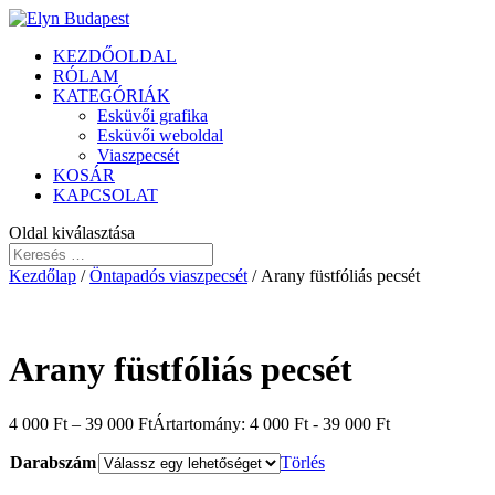
KEZDŐOLDAL
RÓLAM
KATEGÓRIÁK
Esküvői grafika
Esküvői weboldal
Viaszpecsét
KOSÁR
KAPCSOLAT
Oldal kiválasztása
Kezdőlap
/
Öntapadós viaszpecsét
/ Arany füstfóliás pecsét
Arany füstfóliás pecsét
4 000
Ft
–
39 000
Ft
Ártartomány: 4 000 Ft - 39 000 Ft
Darabszám
Törlés