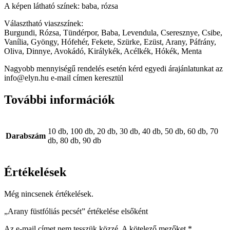
A képen látható színek: baba, rózsa
Választható viaszszínek:
Burgundi, Rózsa, Tündérpor, Baba, Levendula, Cseresznye, Csibe,
Vanília, Gyöngy, Hófehér, Fekete, Szürke, Ezüst, Arany, Páfrány,
Oliva, Dinnye, Avokádó, Királykék, Acélkék, Hókék, Menta
Nagyobb mennyiségű rendelés esetén kérd egyedi árajánlatunkat az
info@elyn.hu e-mail címen keresztül
További információk
10 db, 100 db, 20 db, 30 db, 40 db, 50 db, 60 db, 70
Darabszám
db, 80 db, 90 db
Értékelések
Még nincsenek értékelések.
„Arany füstfóliás pecsét” értékelése elsőként
Az e-mail címet nem tesszük közzé.
A kötelező mezőket
*