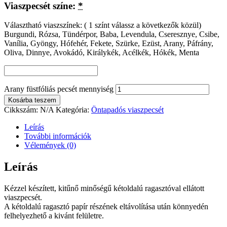
Viaszpecsét színe:
*
Választható viaszszínek: ( 1 színt válassz a következők közül)
Burgundi, Rózsa, Tündérpor, Baba, Levendula, Cseresznye, Csibe,
Vanília, Gyöngy, Hófehér, Fekete, Szürke, Ezüst, Arany, Páfrány,
Oliva, Dinnye, Avokádó, Királykék, Acélkék, Hókék, Menta
Arany füstfóliás pecsét mennyiség
Kosárba teszem
Cikkszám:
N/A
Kategória:
Öntapadós viaszpecsét
Leírás
További információk
Vélemények (0)
Leírás
Kézzel készített, kitűnő minőségű kétoldalú ragasztóval ellátott
viaszpecsét.
A kétoldalú ragasztó papír részének eltávolítása után könnyedén
felhelyezhető a kivánt felületre.