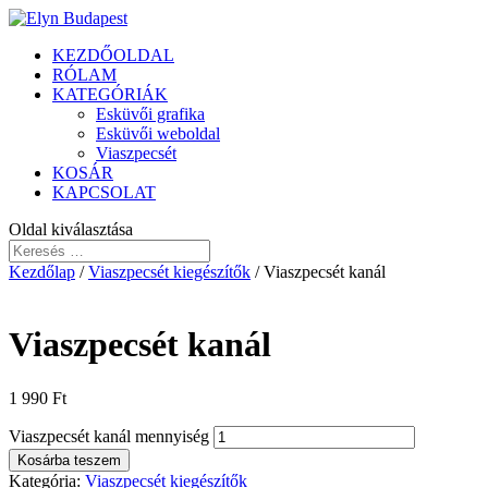
KEZDŐOLDAL
RÓLAM
KATEGÓRIÁK
Esküvői grafika
Esküvői weboldal
Viaszpecsét
KOSÁR
KAPCSOLAT
Oldal kiválasztása
Kezdőlap
/
Viaszpecsét kiegészítők
/ Viaszpecsét kanál
Viaszpecsét kanál
1 990
Ft
Viaszpecsét kanál mennyiség
Kosárba teszem
Kategória:
Viaszpecsét kiegészítők