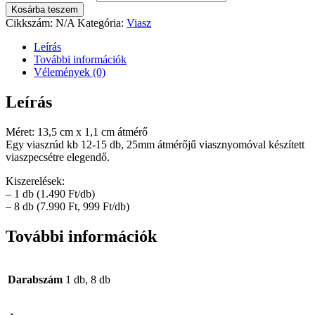
Kosárba teszem
Cikkszám:
N/A
Kategória:
Viasz
Leírás
További információk
Vélemények (0)
Leírás
Méret: 13,5 cm x 1,1 cm átmérő
Egy viaszrúd kb 12-15 db, 25mm átmérőjű viasznyomóval készített
viaszpecsétre elegendő.
Kiszerelések:
– 1 db (1.490 Ft/db)
– 8 db (7.990 Ft, 999 Ft/db)
További információk
Darabszám
1 db, 8 db