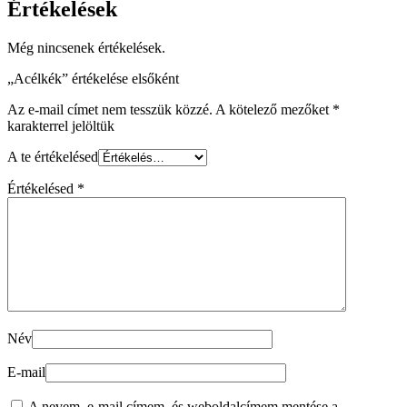
Értékelések
Még nincsenek értékelések.
„Acélkék” értékelése elsőként
Az e-mail címet nem tesszük közzé.
A kötelező mezőket
*
karakterrel jelöltük
A te értékelésed
Értékelésed
*
Név
E-mail
A nevem, e-mail címem, és weboldalcímem mentése a