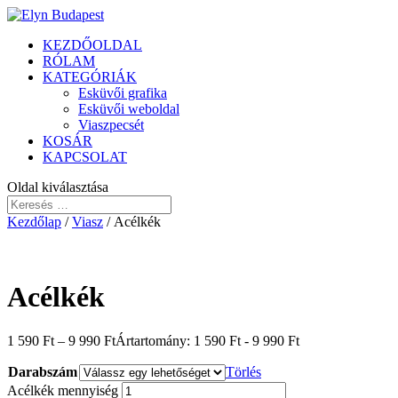
KEZDŐOLDAL
RÓLAM
KATEGÓRIÁK
Esküvői grafika
Esküvői weboldal
Viaszpecsét
KOSÁR
KAPCSOLAT
Oldal kiválasztása
Kezdőlap
/
Viasz
/ Acélkék
Acélkék
1 590
Ft
–
9 990
Ft
Ártartomány: 1 590 Ft - 9 990 Ft
Darabszám
Törlés
Acélkék mennyiség