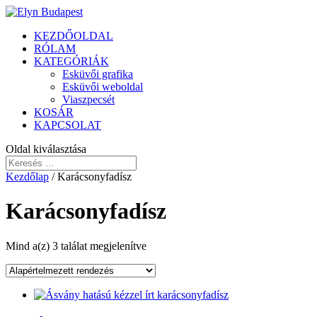
KEZDŐOLDAL
RÓLAM
KATEGÓRIÁK
Esküvői grafika
Esküvői weboldal
Viaszpecsét
KOSÁR
KAPCSOLAT
Oldal kiválasztása
Kezdőlap
/ Karácsonyfadísz
Karácsonyfadísz
Mind a(z) 3 találat megjelenítve